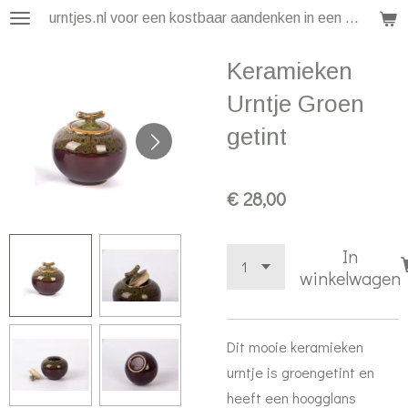
urntjes.nl voor een kostbaar aandenken in een klein formaat
Ga
direct
Keramieken
naar
de
Urntje Groen
hoofdinhoud
getint
€ 28,00
In
winkelwagen
Dit mooie keramieken
urntje is groengetint en
heeft een hoogglans