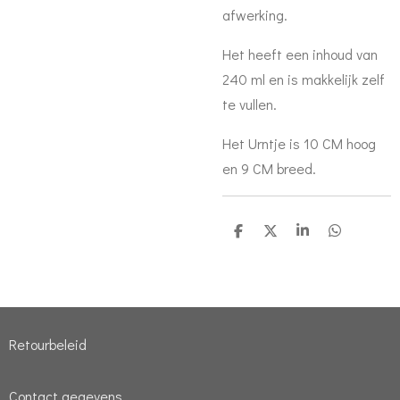
afwerking.
Het heeft een inhoud van
240 ml en is makkelijk zelf
te vullen.
Het Urntje is 10 CM hoog
en 9 CM breed.
D
D
S
D
e
e
h
e
l
e
a
l
e
l
r
e
n
e
n
Retourbeleid
Contact gegevens