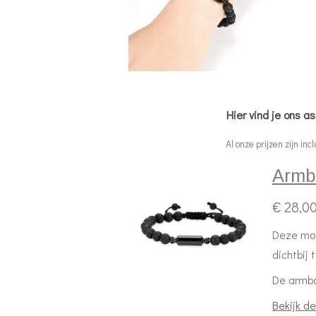
Hier vind je ons 
Al onze prijzen zijn inclusief b
Armb
€ 28,0
Deze moo
dichtbij
De armba
Bekijk de