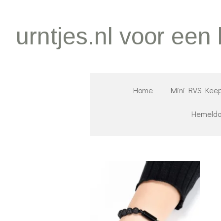
Ga
direct
urntjes.nl voor een
naar
de
hoofdinhoud
Home
Mini RVS Keep
Hemeld