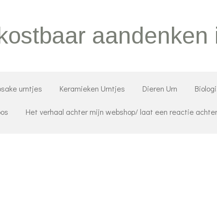
 kostbaar aandenken 
sake urntjes
Keramieken Urntjes
Dieren Urn
Biolog
oos
Het verhaal achter mijn webshop/ laat een reactie achte