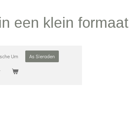
in een klein formaat
ische Urn
As Sieraden
r