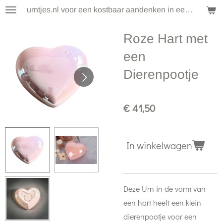
urntjes.nl voor een kostbaar aandenken in een klein formaat
Ga
direct
Roze Hart met
naar
de
een
hoofdinhoud
Dierenpootje
€ 41,50
In winkelwagen
Deze Urn in de vorm van
een hart heeft een klein
dierenpootje voor een