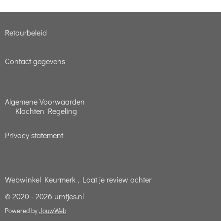
n
e
n
Retourbeleid
Contact gegevens
Algemene Voorwaarden
Klachten Regeling
Privacy statement
Webwinkel Keurmerk , Laat je review achter
© 2020 - 2026 urntjes.nl
Powered by
JouwWeb