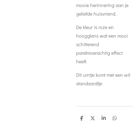
mooie herinnering aan je
geliefde huisvriend.
De kleur is roze en
hoogglans wat een mooi
schitterend
parelmoerachtig effect
heeft.
Dit urntje komt met een wit
standaardtje
D
D
S
D
e
e
h
e
l
e
a
l
e
l
r
e