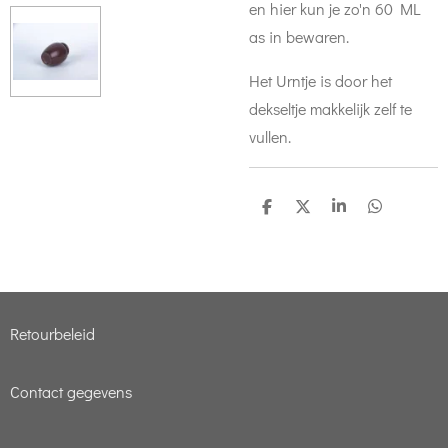
en hier kun je zo'n 60 ML
as in bewaren.
Het Urntje is door het
dekseltje makkelijk zelf te
vullen.
D
D
S
D
e
e
h
e
l
e
a
l
e
l
r
e
n
e
n
Retourbeleid
Contact gegevens