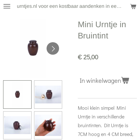
urntjes.nl voor een kostbaar aandenken in een klein formaat
Ga
direct
Mini Urntje in
naar
de
Bruintint
hoofdinhoud
€ 25,00
In winkelwagen
Mooi klein simpel Mini
Urntje in verschillende
bruintinten. Dit Urntje is
7CM hoog en 4 CM breed,