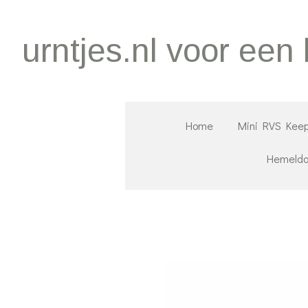
Ga
direct
urntjes.nl voor een
naar
de
hoofdinhoud
Home
Mini RVS Keep
Hemeld