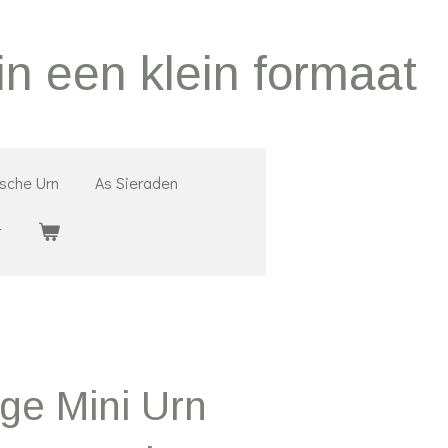
in een klein formaat
ische Urn
As Sieraden
r
ige Mini Urn