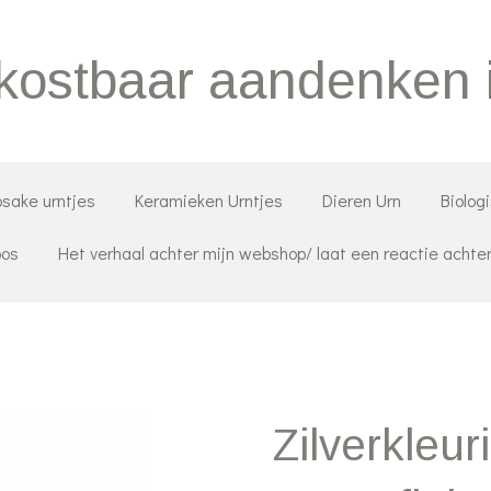
 kostbaar aandenken 
sake urntjes
Keramieken Urntjes
Dieren Urn
Biolog
oos
Het verhaal achter mijn webshop/ laat een reactie achte
Zilverkleur