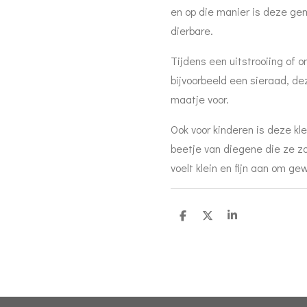
en op die manier is deze gem
dierbare.
Tijdens een uitstrooiing of 
bijvoorbeeld een sieraad, dez
maatje voor.
Ook voor kinderen is deze kl
beetje van diegene die ze zo
voelt klein en fijn aan om g
D
D
S
e
e
h
l
e
a
e
l
r
n
e